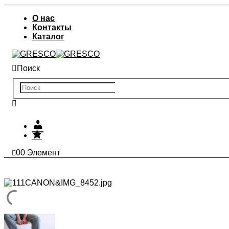
О нас
Контакты
Каталог
Поиск
Мой
Избранное
аккаунт
0
0 Элемент